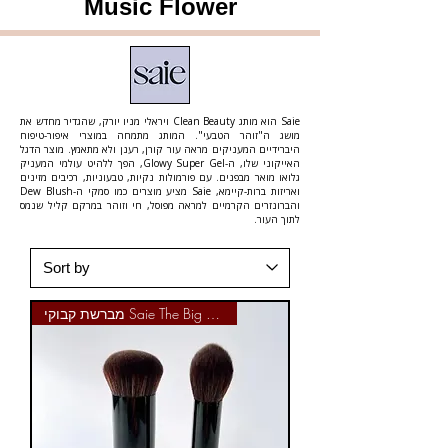
Music Flower
Saie הוא מותג Clean Beauty ויראלי מניו יורק, שהגדיר מחדש את
מושג ה"זוהר הטבעי". המותג מתמחה במוצרי איפור-טיפוח
היברידיים המעניקים מראה עור קורן, רענן ולא מתאמץ. מוצר הדגל
האייקוני שלו, ה-Glowy Super Gel, הפך ללהיט עולמי המעניק
גלואו מואר מבפנים. עם פורמולות נקיות, טבעוניות, רכיבים מזינים
ואריזות ברות-קיימא, Saie מציע מוצרים כמו סמקי ה-Dew Blush
והברונזרים הקרמיים למראה מפוסל, חי וזוהר במרקם קליל שנמס
לתוך העור.
מברשת קבוקי Saie The Big Brush