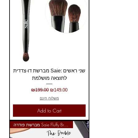
מברשת דו-צדדית Saie: שני ראשים
לתוצאה מושלמת
Regular Price
Sale Price
₪199.00
₪149.00
משלוח חינם
Add to Cart
מברשת פודרה Saie Fluffy Brush