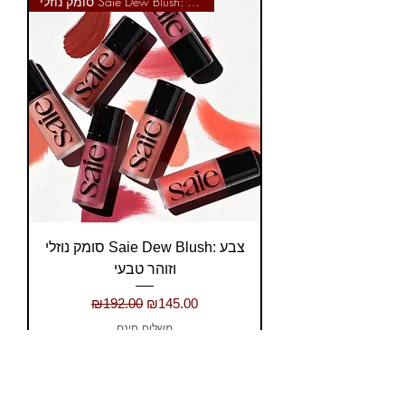
סומק נוזלי Saie Dew Blush: צבע
סומק נוזלי Saie Dew Blush: צבע
וזוהר טבעי
Regular Price
Sale Price
₪192.00
₪145.00
משלוח חינם