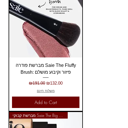
מברשת פודרה Saie The Fluffy
Brush: פיזור וקיבוע מושלם
Regular Price
Sale Price
₪191.00
₪132.00
משלוח חינם
Add to Cart
מברשת קבוקי Saie The Big Brush