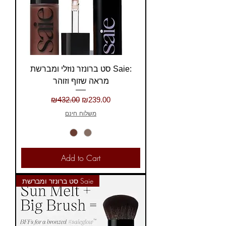
סט ברונזר נוזלי ומברשת Saie:
מראה שזוף וזוהר
Regular Price
Sale Price
₪432.00
₪239.00
משלוח חינם
Add to Cart
סט ברונזר ומברשת Saie