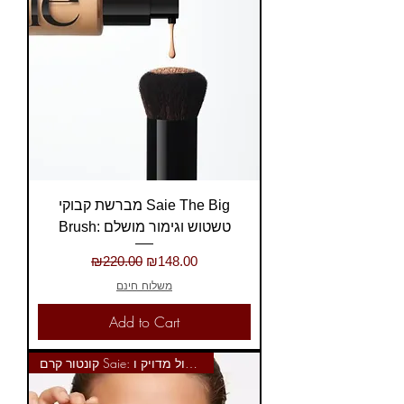
מברשת קבוקי Saie The Big
Brush: טשטוש וגימור מושלם
Regular Price
Sale Price
₪220.00
₪148.00
משלוח חינם
Add to Cart
קונטור קרם Saie: פיסול מדויק ו