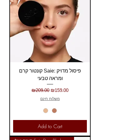
קונטור קרם Saie: פיסול מדויק
ומראה טבעי
Regular Price
Sale Price
₪209.00
₪159.00
משלוח חינם
Add to Cart