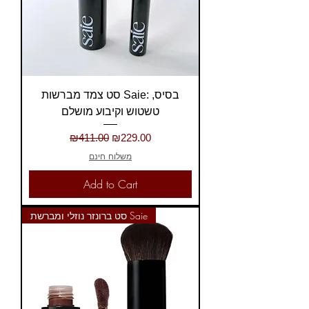
סט צמד מברשות Saie: בסיס,
טשטוש וקיבוע מושלם
Regular Price
Sale Price
₪411.00
₪229.00
משלוח חינם
Add to Cart
סט ברונזר נוזלי ומברשת Saie