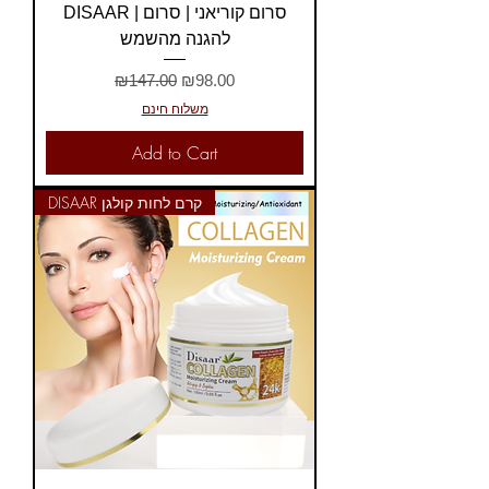
DISAAR | סרום קוריאני | סרום
להגנה מהשמש
Regular Price
Sale Price
₪147.00
₪98.00
משלוח חינם
Add to Cart
DISAAR קרם לחות קולגן