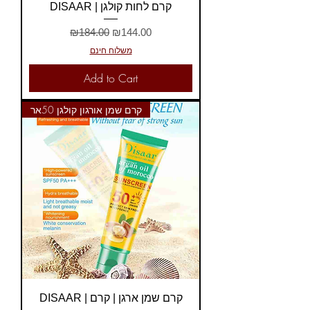
DISAAR | קרם לחות קולגן
Regular Price
Sale Price
₪184.00
₪144.00
משלוח חינם
Add to Cart
קרם שמן אורגון קולגן 50אר
DISAAR | קרם שמן ארגן | קרם