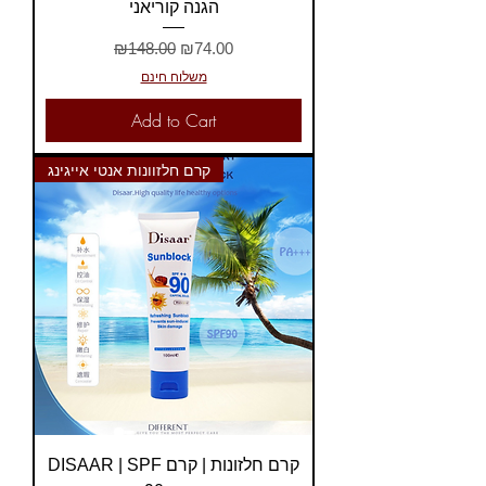
הגנה קוריאני
Regular Price
Sale Price
₪148.00
₪74.00
משלוח חינם
Add to Cart
קרם חלזוונות אנטי אייגינג
DISAAR | SPF קרם חלזונות | קרם