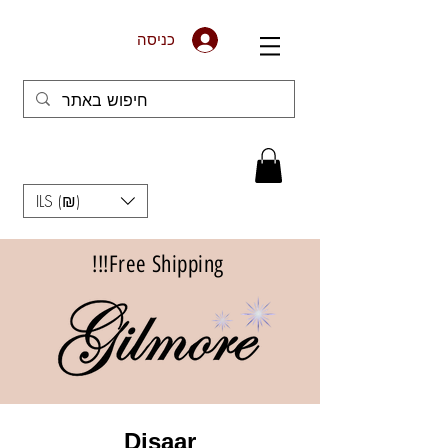
כניסה
ILS (₪)
Free Shipping!!!
Disaar