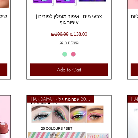
Quick View
ליות
צבעי מים | איפור מומלץ לפורים |
איפור גוף
Regular Price
Sale Price
₪196.00
₪138.00
משלוח חינם
Add to Cart
HANDAIYAN - סט 20 עפרונות ג'ל