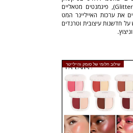
ובאינסטגרם. המותג מתמחה במוצרי איפור עיניים ושפתיים עם דגש על נצנצים (Glitter), פיגמנטים מטאליים
לים את ערכות האייליינר המט
 על חדשנות עיצובית וטרנדים
שילוב חלומי של סומק והיילייטר