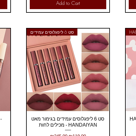
Add to Cart
סט 6 ליפגלוסים עמידים
Quick View
לייטר,
סט 6 ליפגלוסים עמידים בגימור מאט
מכילים לחות - HANDAIYAN
Regular Price
Sale Price