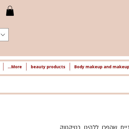
More...
beauty products
Body makeup and makeup 
צבעוניים שהפכו ללהיט בטיקטוק