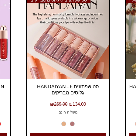
Quick View
HANDAIYAN - סט שפתונים 6
שפתו
גלוסים מבריקים
Regular Price
Sale Price
₪269.00
₪134.00
משלוח חינם