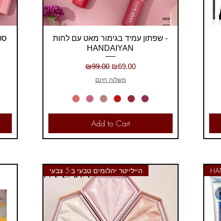
Quick View
שפתון עמיד בגימור מאט עם לחות -
HANDAIYAN
Regular Price
Sale Price
₪99.00
₪69.00
משלוח חינם
Add to Cart
היילייטר יהלומים טבעי ב-5 צבעי