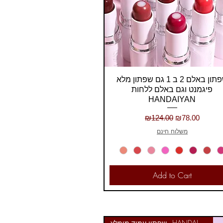
Quick View
שפתון באלם 2 ב 1 גם שפתון מלא
פיגמנט וגם באלם ללחות
HANDAIYAN
Regular Price
Sale Price
₪124.00
₪78.00
משלוח חינם
Add to Cart
שפתון עמיד מומלץ - HANDAIYAN