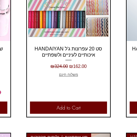
Quick View
HANDAIYAN סט 20 עפרונות ג'ל
איכותיים לעיניים ולשפתיים
Regular Price
Sale Price
₪324.00
₪162.00
משלוח חינם
Add to Cart
סט שפתונים 6 גלוסים מבריקים