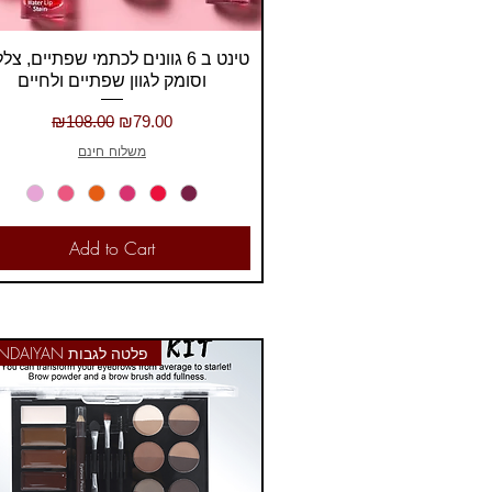
Quick View
טינט ב 6 גוונים לכתמי שפתיים, צל
וסומק לגוון שפתיים ולחיים
Regular Price
Sale Price
₪108.00
₪79.00
משלוח חינם
Add to Cart
HANDAIYAN פלטה לגבות