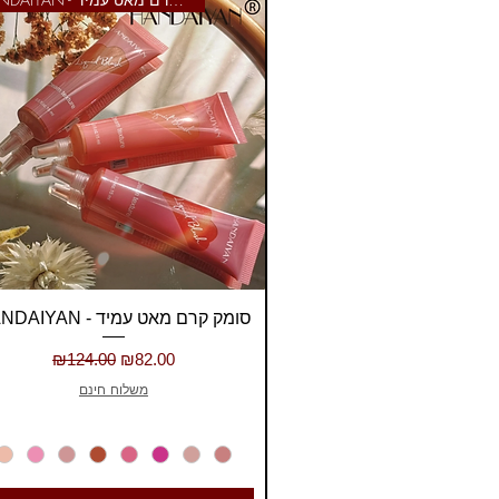
Quick View
HANDAIYAN - סומק קרם מאט עמיד
Regular Price
Sale Price
₪124.00
₪82.00
משלוח חינם