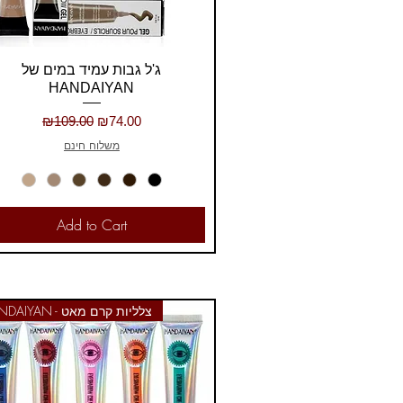
Quick View
ג'ל גבות עמיד במים של
HANDAIYAN
Regular Price
Sale Price
₪109.00
₪74.00
משלוח חינם
Add to Cart
HANDAIYAN - צלליות קרם מאט