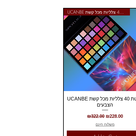
UCANBE פלטת 40 צלליות מכל קשת
Quick View
UCANBE פלטת 40 צלליות מכל קשת
הצבעים
Regular Price
Sale Price
₪322.00
₪228.00
משלוח חינם