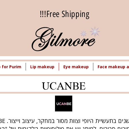
Free Shipping!!!
for Purim
Lip makeup
Eye makeup
Face makeup a
UCANBE
רים סבירים. למותג יש את פילוסופיית הלקוחות של "המא