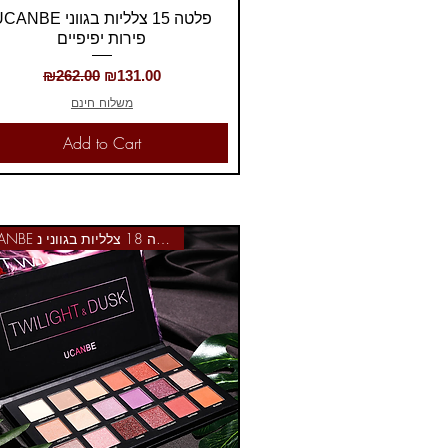
Quick View
NBE פלטה 15 צלליות בגווני
פירות יפיפיים
Regular Price
Sale Price
₪262.00
₪131.00
משלוח חינם
Add to Cart
UCANBE פלטה 18 צלליות בגווני נ