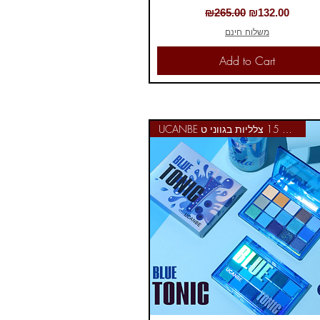
Regular Price
Sale Price
₪265.00
₪132.00
משלוח חינם
Add to Cart
UCANBE פלטה 15 צלליות בגווני ט