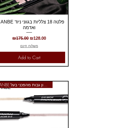
Quick View
פלטה 18 צלליות בגווני ני
ואדמה
Regular Price
Sale Price
₪175.00
₪128.00
משלוח חינם
Add to Cart
UCANBE עיפרון גבות מהפכני בעל