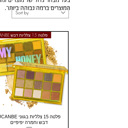
המוצרים ברמה גבוהה ביותר.
Sort by
UCANBE פלטה 15 צלליות דבש
Quick View
NBE פלטה 15 צלליות בגווני
דבש וחמרה יפיפיים