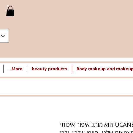
More...
beauty products
Body makeup and makeup 
למותג UCANBE ניסיון של 10 שנים בתעשיית היופי וצוות מסור במחקר, עיצוב וייצור. UCANBE הוא מותג איפור איכותי
מצים שלנו, היופי שלך", ולכן