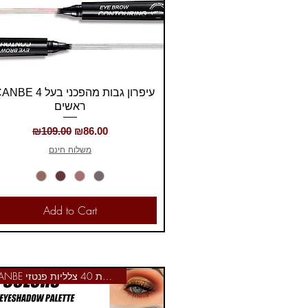
Quick View
עיפרון גבות מהפכני בעל 
ראשים
Regular Price
Sale Price
₪109.00
₪86.00
משלוח חינם
Add to Cart
UCANBE פלטת 40 צלליות פנטזי