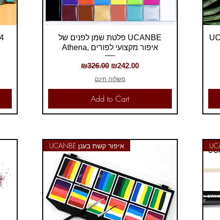
Quick View
UCANBE וד
פלטת שמן לפנים של UCANBE
מארז 3  D4
Athena, איפור מקצועי לפורים
Regular Price
Sale Price
₪326.00
₪242.00
משלוח חינם
Add to Cart
UCANBE איפור קשת בענן