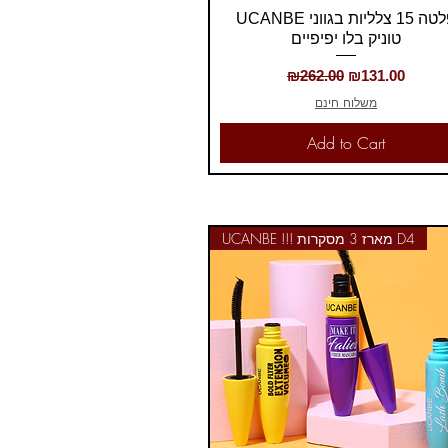
Quick View
UCANBE פלטה 15 צלליות בגווני
טוניק בלו יפיפיים
Regular Price
Sale Price
₪262.00
₪131.00
משלוח חינם
Add to Cart
UCANBE !!! מארז 3 מסקרות D4