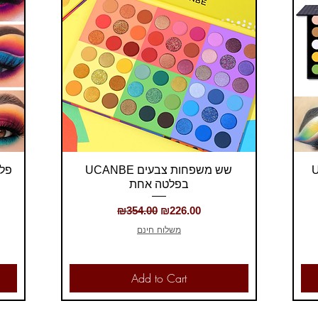
Quick View
UCANBE שש משפחות צבעים
בפלטה אחת
Regular Price
Sale Price
₪354.00
₪226.00
משלוח חינם
Add to Cart