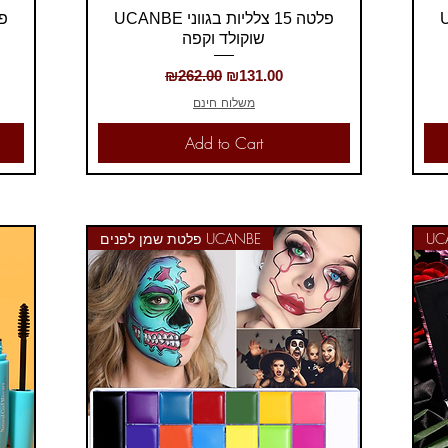
Quick View
UCA
UCANBE פלטה 15 צלליות בגווני
שוקולד וקפה
Regular Price
Sale Price
₪262.00
₪131.00
משלוח חינם
Add to Cart
פלטת שמן לפנים UCANBE