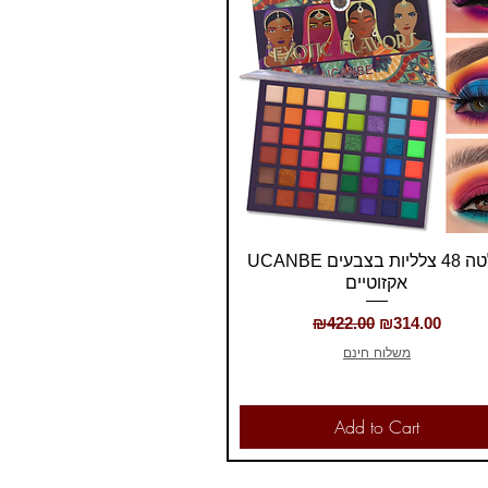
Quick View
UCANBE פלטה 48 צלליות בצבעים
אקזוטיים
Regular Price
Sale Price
₪422.00
₪314.00
משלוח חינם
Add to Cart