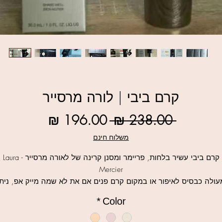
קרם ביבי | לורה מרסייר
מחיר
מחיר
 ‏238.00 ‏₪ 
רגיל
מבצע
משלוח חינם
קרם ביבי עשיר בלחות, פריימר ומסנן קרינה של לאורה מרסייר - Laura
Mercier
עולה כבסיס לאיפור או במקום קרם פנים אם את לא שמה מייק אפ, ניתן
להשתמש כקונסילר... כיסוי עדין.
*
Color
מכיל 30SPF, מגיע בשלושה גוונים.
לבחירה שלושה גוונים, למראה טבעי, עמיד במים!!!