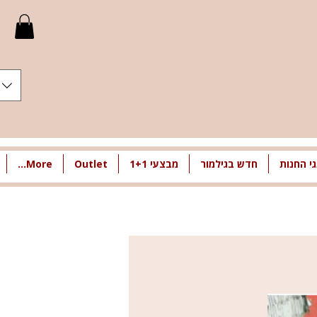
י החנות
חדש בגילמור
מבצעי 1+1
Outlet
More...