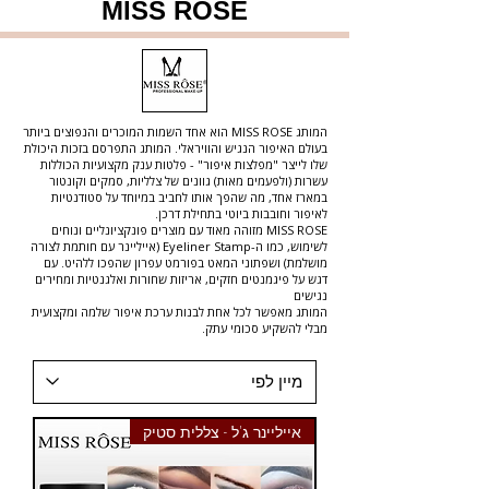
MISS ROSE
המותג MISS ROSE הוא אחד השמות המוכרים והנפוצים ביותר
בעולם האיפור הנגיש והוויראלי. המותג התפרסם בזכות היכולת
שלו לייצר "מפלצות איפור" - פלטות ענק מקצועיות הכוללות
עשרות (ולפעמים מאות) גוונים של צלליות, סמקים וקונטור
במארז אחד, מה שהפך אותו לחביב במיוחד על סטודנטיות
לאיפור וחובבות ביוטי בתחילת דרכן.
MISS ROSE מזוהה מאוד עם מוצרים פונקציונליים ונוחים
לשימוש, כמו ה-Eyeliner Stamp (אייליינר עם חותמת לצורה
מושלמת) ושפתוני המאט בפורמט עפרון שהפכו ללהיט. עם
דגש על פיגמנטים חזקים, אריזות שחורות ואלגנטיות ומחירים
נגישים
המותג מאפשר לכל אחת לבנות ערכת איפור שלמה ומקצועית
מבלי להשקיע סכומי עתק.
אייליינר ג'ל - צללית סטיק