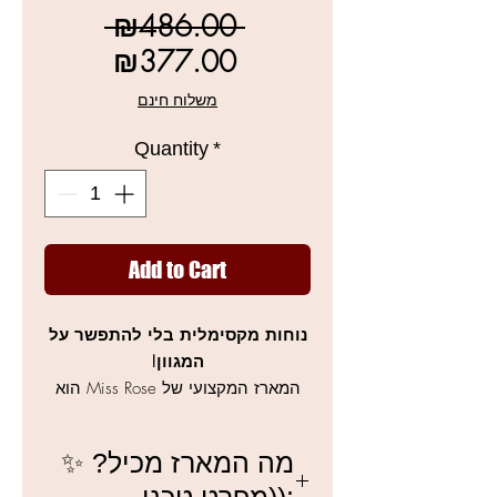
Regular
 ₪486.00 
Sale
Price
₪377.00
Price
משלוח חינם
Quantity
*
Add to Cart
נוחות מקסימלית בלי להתפשר על
המגוון!
המארז המקצועי של Miss Rose הוא
פתרון איפור שלם, הכולל את כל מה
שצריך ליצירת מראה פנים מלא -
✨ מה המארז מכיל?
מצלליות פיגמנטטיביות ועד שפתונים
(מפרט טכני):
ומוצרי פיסול - הכל בתוך קופסת