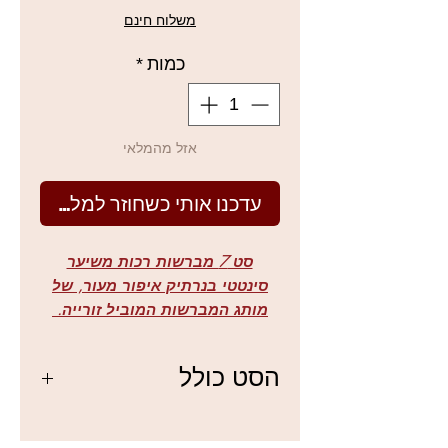
מבצע
משלוח חינם
כמות
*
אזל מהמלאי
עדכנו אותי כשחוזר למלאי
סט 7 מברשות רכות משיער
סינטטי בנרתיק איפור מעור, של
מותג המברשות המוביל זורייה.
סט 7 מברשות סופר איכותיות, משיער
סינטטי בנרתיק כחול, ידיות אלומניום
הסט כולל
ועץ, של מותג המברשות המוביל
זורייה.
מברשת פודרה, מברשת מייק אפ,
למוצרי ZOREYA נוספים לחצו כאן
מברשת צלליות, מברשת להצללה,