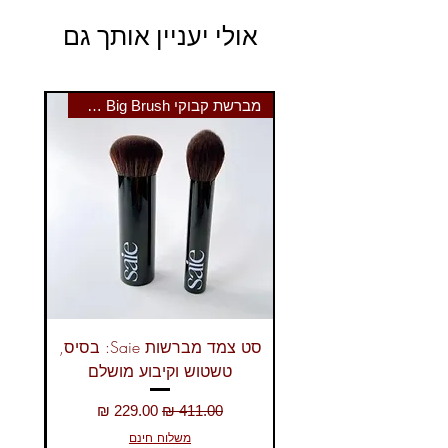
מברשת גבות, מברשת להיילייט, מברשת
אולי יעניין אותך גם
ריסים
מברשת קבוקי Saie The Big Brush
סט צמד מברשות Saie: בסיס,
טשטוש וקיבוע מושלם
מחיר רגיל
מחיר מבצע
משלוח חינם