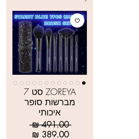
ZOREYA סט 7
מברשות סופר
איכותי
מחיר
 ‏491.00 ‏₪ 
רגיל
מחיר