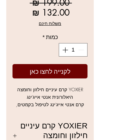
מחיר
 ‏199.00 ‏₪ 
רגיל
מחיר
מבצע
משלוח חינם
כמות
*
לקנייה לחצו כאן
YOXIER קרם עיניים חילזון וחומצה
היאלורונית אנטי אייג'ינג
קרם אנטי אייג'ינג לטיפול בקמטים,
עיגולים שחורים, נפיחויות, שקיות,
מעשיר את העור בלחות, סוגר
YOXIER קרם עיניים
נקבוביות
חילזון וחומצה
מכיל מגוון רחב של תמציות צמחים,