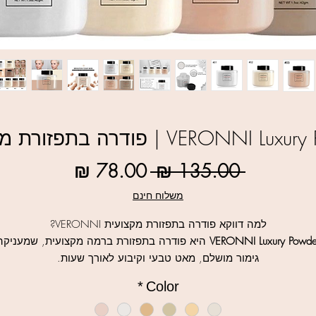
VERONNI  | פודרה בתפזורת מקצועית
מחיר
מחיר
 ‏135.00 ‏₪ 
רגיל
מבצע
משלוח חינם
למה דווקא פודרה בתפזורת מקצועית VERONNI?
VERONNI Luxury Powde
היא פודרה בתפזורת ברמה מקצועית, שמעניקה
גימור מושלם, מאט טבעי וקיבוע לאורך שעות.
ורמולה הקלילה שלה מאפשרת לטשטש פגמים, להחליק את מרקם העו
*
Color
ולמנוע ברק לא רצוי – מבלי להכביד.
🎨 מאפיינים עיקריים