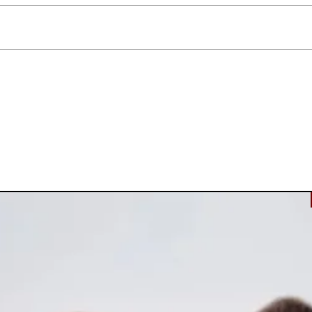
וחה לשימוש יומיומי.
משתלם.
לר) - טפחי בעדינות עם פידורית או מברשת רחבה.
וביות לקבלת מראה אחיד ורענן.
י הברקה (T-Zone).
 או רגיש.
מידות נוספת.
ה מאט.