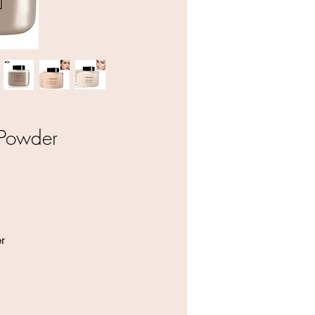
Luxury Powder
r
הפ