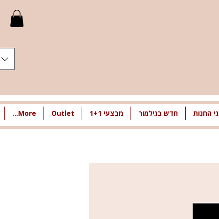
י החנות
חדש בגילמור
מבצעי 1+1
Outlet
More...