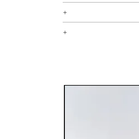
ברונזר נוזלי Saie: מראה שזוף