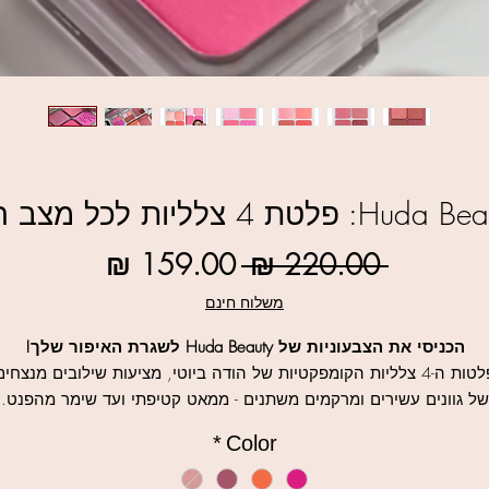
Hud: פלטת 4 צלליות לכל מצב רוח
מחיר
מחיר
 ‏220.00 ‏₪ 
רגיל
מבצע
משלוח חינם
הכניסי את הצבעוניות של Huda Beauty לשגרת האיפור שלך!
פלטות ה-4 צלליות הקומפקטיות של הודה ביוטי, מציעות שילובים מנצחים
של גוונים עשירים ומרקמים משתנים - ממאט קטיפתי ועד שימר מהפנט.
א משנה אם את מחפשת מראה רך ויומיומי או מראה ערב נועז, הפלטות
*
Color
האלו הן בדיוק מה שתיק האיפור שלך צריך.
למוצרי HUDA BEAUTY נוספים לחצו כאן