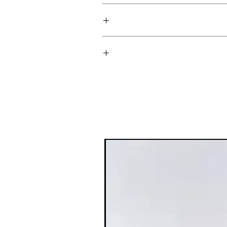
.
הובים עלייך לכל מקום.
 השימר כדי להוסיף את ה"וואו" הסופי
ברונזר נוזלי Saie: מראה שזוף