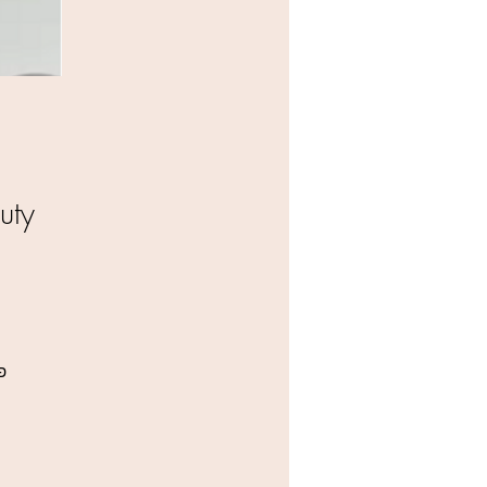
a Beauty
ל