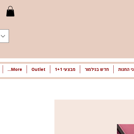
י החנות
חדש בגילמור
מבצעי 1+1
Outlet
More...