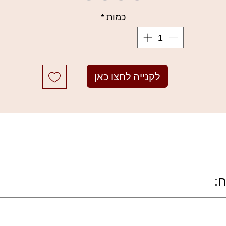
כמות
*
לקנייה לחצו כאן
:
בסיסי על גלגל העין, והוסיפי את גוון השימר במרכז העין או בזווית הפנימ
רה בפיגמנט; מספיקה נגיעה קלה מהצללית כדי לקבל צבע עז ומרשים.
, קל מאוד לערבב בין הגוונים בתוך הפלטה ליצירת מראה מעושן ומקצועי.