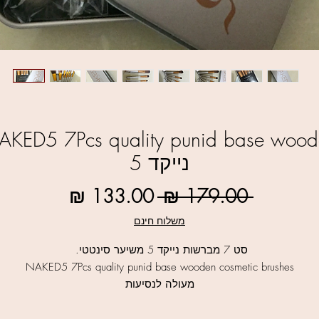
נייקד 5
מחיר
מחיר
 ‏179.00 ‏₪ 
רגיל
מבצע
משלוח חינם
סט 7 מברשות נייקד 5 משיער סינטטי.
NAKED5 7Pcs quality punid base wooden cosmetic brushes
מעולה לנסיעות