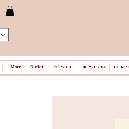
י החנות
חדש בגילמור
מבצעי 1+1
Outlet
More...