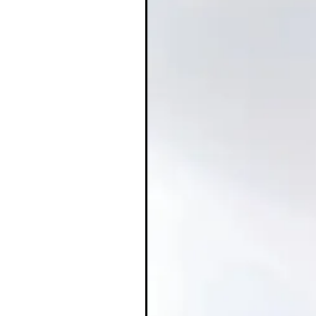
ברונזר נוזלי Saie: מראה שזוף