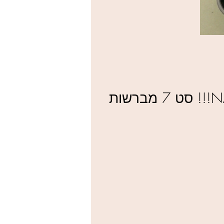
NAKED5 7Pcs quality punid base wooden cosmetic brushes!!! סט 7 מברשות