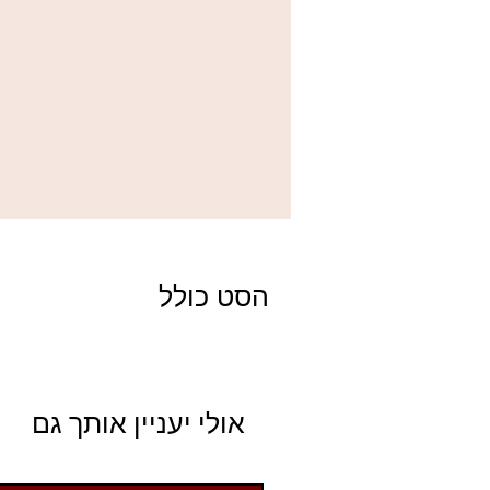
הסט כולל
מברשת לפודרה/סומק, מברשת מייק אפ, מ
אולי יעניין אותך גם