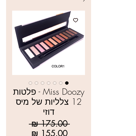
Miss Doozy - פלטות
12 צלליות של מיס
דוזי
מחיר
 ‏175.00 ‏₪ 
רגיל
מחיר