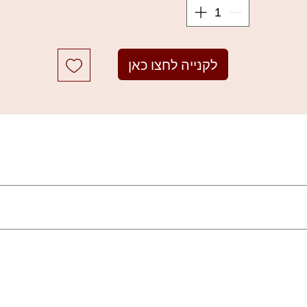
לקנייה לחצו כאן
, למרוח את המסיכה להספיג היטב וללכת לישון, לשטוף בבוקר במים פושרים 