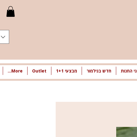
י החנות
חדש בגילמור
מבצעי 1+1
Outlet
More...