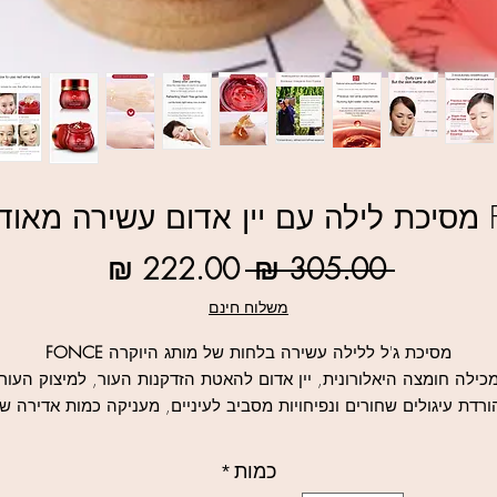
חות
מחיר
מחיר
 ‏305.00 ‏₪ 
רגיל
מבצע
משלוח חינם
מסיכת ג'ל ללילה עשירה בלחות של מותג היוקרה
FONCE
כילה חומצה היאלורונית, יין אדום להאטת הזדקנות העור, למיצוק העור
ורדת עיגולים שחורים ונפיחויות מסביב לעיניים, מעניקה כמות אדירה ש
לחות לעור הפנים, הצוואר והעיניים.
למוצרי FONCE נוספים לחצו כאן
כמות
*