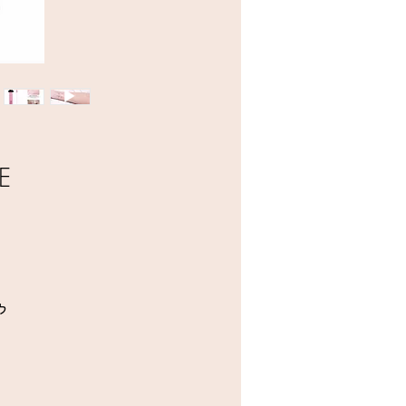
LURE
ל