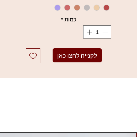
למוצרי Focallure לחצו כאן
כמות
*
לקנייה לחצו כאן