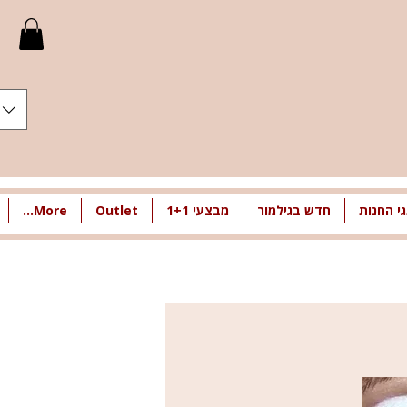
י החנות
חדש בגילמור
מבצעי 1+1
Outlet
More...