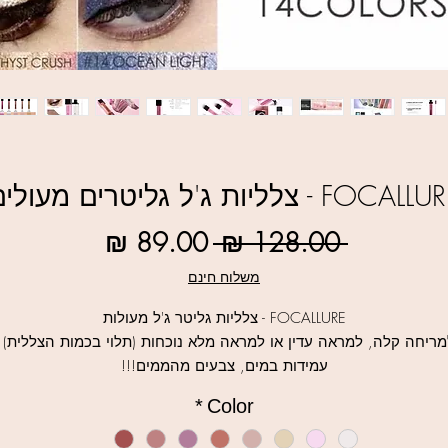
FOCAL - צלליות ג'ל גליטרים מעולים
מחיר
מחיר
 ‏128.00 ‏₪ 
רגיל
מבצע
משלוח חינם
FOCALLURE - צלליות גליטר ג'ל מעולות
מריחה קלה, למראה עדין או למראה מלא נוכחות (תלוי בכמות הצללית) ,
עמידות במים, צבעים מהממים!!!
גימור סאטן מבריק, ניתנות לערבוב
*
Color
ניתן להשתמש כאייליינר
14 גוונים לבחירה