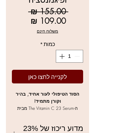
מחיר
 ‏155.00 ‏₪ 
רגיל
מחיר
מבצע
משלוח חינם
כמות
*
לקנייה לחצו כאן
הסוד הטיפולי לעור אחיד, בהיר
וקורן מתמיד!
ה-The Vitamin C 23 Serum מבית
COSRX הוא סרום אנטי-אייג'ינג מרוכז
והיפואלרגני, המכיל 23% ויטמין C
מדוע ריכוז של 23%
טהור ומיועד להילחם בכתמי