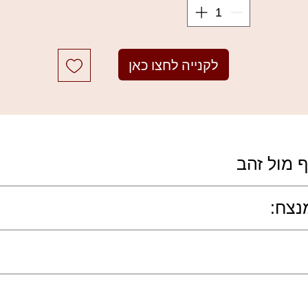
מוצרי שרלוט טילבורי נוספים
לקנייה לחצו כאן
 מול זהב
 זהות, המארז הוא שמכתיב את הסטייל שלך:
נצח:
גרסה כסופה (Silver Edition)
גרסה מוזהבת (Gold
 גדולה ורכה בתנועות סיבוביות להפצה אחידה.
מודרני, חדשני, קריר ומינימליסטי
קלאסי, הול
ל העור.
טש הופך את הרענון במהלך היום לטקס יוקרתי בפני עצמו.
שיק אורבני ועכשווי
זוהר יוקרת
אחסן במקום קריר ומוצל.
פור שלך באופן קבוע לשמירה על איכות המוצר.
מושלם לתיק איפור מודרני
הפריט הקל