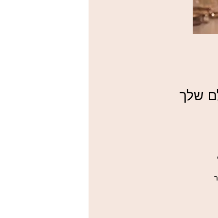
בה,
ר
ר