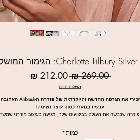
Charlotte Tilbury Si: הגימור המושלם שלך
מחיר
מחיר
 ‏269.00 ‏₪ 
רגיל
מבצע
משלוח חינם
הכירי את הגרסה החדשה והיוקרתית של פודרת ה-Airbrush האהו
עכשיו במארז כסוף עוצר נשימה!
ודרה שכבשה את העולם בביצועים שלה, מגיעה בעיצוב מודרני שמשד
תחכום.
ורמולה המיקרו-דקה מחליקה על העור, מטשטשת פגמים ומעניקה גימו
כמות
*
מאט קטיפתי שמרגיש קליל, יוקרתי ומושלם לאורך כל היום.