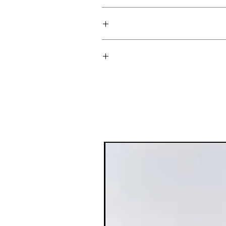
צוב המארז.
ה את הקלאסיקה של שרלוט, הגרסה
ברונזר נוזלי Saie: מראה שזוף