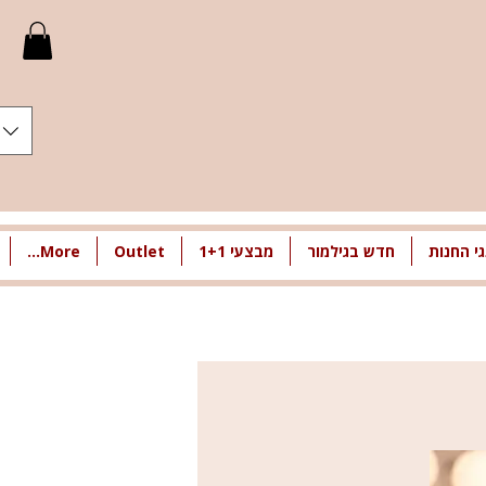
י החנות
חדש בגילמור
מבצעי 1+1
Outlet
More...