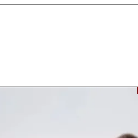
סופה לזהובה?
ת הפרסים המעניקה טשטוש נקבוביות וגימור קטיפתי, ההבדל הוא אך ורק בעי
אוהבת מראה מודרני ומינימליסטי, הגרסה הכסופה היא עבורך. אם את מעדיפ