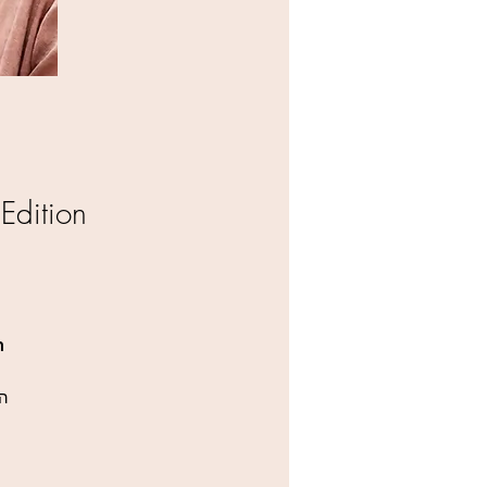
lver Edition
הפ
הפ