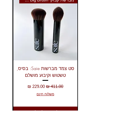
מהפודרה הרגילה?
ת: הפורמולה היא אותה פורמולה
עטורת הפרסים שכולנו אוהבות,
אך המארז החגיגי (כפי שניתן
לראות ב-3_3.jpg) הופך אותה
לפריט אספנות יוקרתי.
סט צמד מברשות Saie: בסיס,
טשטוש וקיבוע מושלם
מחיר רגיל
מחיר מבצע
משלוח חינם
להוסיף לעגלה