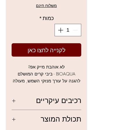
מבצע
משלוח חינם
כמות
*
לקנייה לחצו כאן
לא אוהבת מייק אפ?
BIOAQUA - ביבי קרים המושלם
להגנה על עורך מנזקי השמש, מעולה
לאיפור קליל וטבעי.
קרם BB מעולה וקליל להגנה על עורך
רכיבים עיקריים
מפני נזקי השמש, מעולה כפריימר
לפני איפור והנחת מייק אפ, או כמוצר
קולגן טבעי, קמליה לבנה ווחומצת שיאה.
בפני עצמו. מצויין למי שסובלת
תכולת המוצר
מפגמנטצייה, או כמניעת פיגמנטציה.
היפואלרגני.