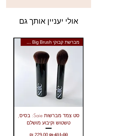
40 גרם .
למוצרי מייק אפ נוספים לחצו כאן
אולי יעניין אותך גם
מברשת קבוקי Saie The Big Brush
סט צמד מברשות Saie: בסיס,
טשטוש וקיבוע מושלם
מחיר רגיל
מחיר מבצע