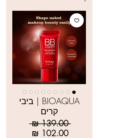
BIOAQUA | ביבי
קרים
מחיר
 ‏139.00 ‏₪ 
רגיל
מחיר