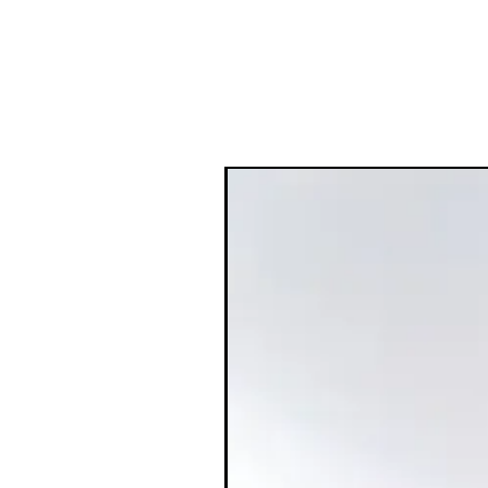
עולם הקוסמטיקה כמאיצי שיקום העור,
בוצת ה"סולפט", וידוע ביכולתו לסייע בשיפור דלקת מפרקים, מחלות כבד
רונית וגליקולית.
ל רפואת עור תחשוף לפניכם את הנפלאות
ברונזר נוזלי Saie: מראה שזוף