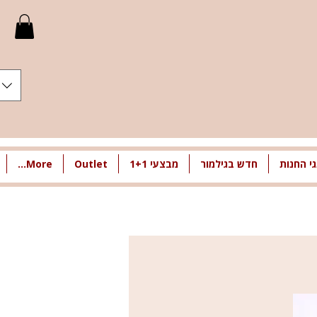
י החנות
חדש בגילמור
מבצעי 1+1
Outlet
More...