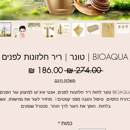
BIOAQUA | טונר | ריר חלזונות לפנים
מחיר
מחיר
 ‏274.00 ‏₪ 
רגיל
מבצע
משלוח חינם
BIOAQUA טונר לחות ריר חלזונות לפנים, אנטי איג'ינג למיצוק עור הפנים
הרת כתמים, טיפול והגנה מפני קמטים!!
מחזיר לעור את גמישותו, עשי
בלחות, הופך את העור לרך וזוהר, מנטרל שומנים.
למוצרי חלזונות נוספים לחצו כאן
כמות
*