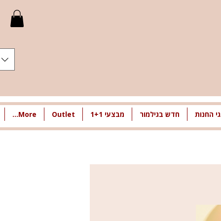
י החנות
חדש בגילמור
מבצעי 1+1
Outlet
More...