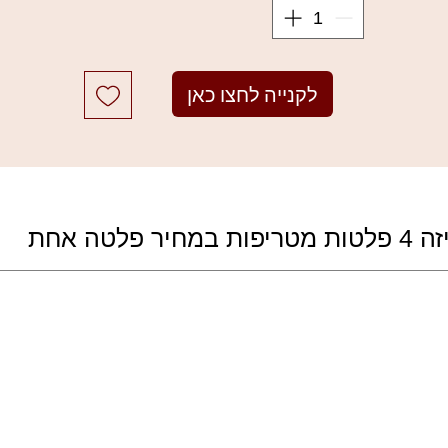
גוונים שונים כמו גווני אדמה וטרה קוטה ,גווני סגול וסגול מאובק, לבנדר
וסיגליות ; גווני זית, אורן וזהב זוהרים;
כולם נועדו להשלים זה את זה ולהוסיף מימד אלוהי
אפשרים לך ליצור אינסוף מראות, מראה קלאסי וגם שובב, איפור לבר או
לקנייה לחצו כאן
מסיבה, איפור במה ועוד...
לצלליות נוספות לחצו כאן
 ושימרים בולטים, כולם עם מרקם חלק וניתן לתערובת שקל למזג.
ני סגול וסגול מאובק, לבנדר וסיגליות ; גווני זית, אורן וזהב זוהרים;
ד אלוהי
אסי וגם שובב, איפור לבר או מסיבה, איפור במה ועוד...