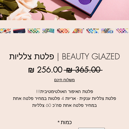
BEAUTY GLAZED | פלטת צלליות
מחיר
מחיר
 ‏365.00 ‏₪ 
רגיל
מבצע
משלוח חינם
פלטת האיפור האולטימטיבית!!!
פלטת צלליות ענקית - אריזת 4 פלטות במחיר פלטה אחת
במחיר פלטה אחת סה"כ 60 צלליות
4 פלטות של 15 צלליות מקצועיות כל אחת... באריזה אחת מטורפת!!!
מבחר של מאטים עמידים ועם פיגמנט עשיר ושימרים בולטים, כולם עם
כמות
*
מרקם חלק וניתן לתערובת שקל למזג.