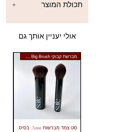
תכולת המוצר
מכסה פיגמנטציה, כתמים כהים,
עיגולים שחורים, מעולה להצצלות
10 מ"ל נטו.
והבהרות...
31% פיגמנט טהור, ורכיבים פעילים
לטיפוח העור - ה-Overachiever לא
אולי יעניין אותך גם
רק מכסה ומסתיר, אלא גם מרגיע את
העור העדין סביב העיניים בכל
מריחה.
מברשת קבוקי Saie The Big Brush
בהשראת הספורטאים ואלה שעסוקים
מבוקר עד ערב, הודה ביוטי איפור
יצאה ליצור נוסחת ריבוי משימות,
שאנשי כושר יוכלו לסמוך עליה
שיעבוד קשה כמוהם. פותחה לעיניים
עייפות ולילות ארוכים, הפורמולה
פועלת להסוות את המראה של
עיגולים כהים, אדמומיות,
היפרפיגמנטציה, כתמי גיל ושינוי צבע
עם גימור זוהר-מט יפהפה.
סט צמד מברשות Saie: בסיס,