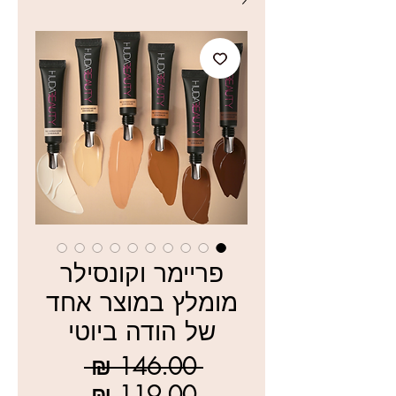
פריימר וקונסילר
מומלץ במוצר אחד
של הודה ביוטי
מחיר
 ‏146.00 ‏₪ 
רגיל
מחיר