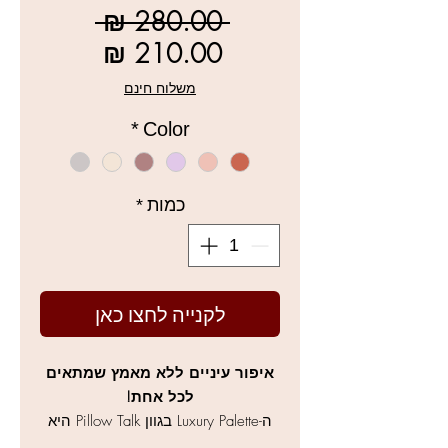
מחיר
 ‏280.00 ‏₪ 
רגיל
מחיר
מבצע
משלוח חינם
*
Color
כמות
*
לקנייה לחצו כאן
איפור עיניים ללא מאמץ שמתאים
לכל אחת!
ה-Luxury Palette בגוון Pillow Talk היא
קלאסיקה עולמית המשלבת גווני