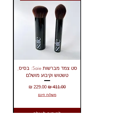
שילוב מנצח: סיימי עם סומק ה-Pillow
Talk התואם למראה הרמוני
ושלם.למראה יומיומי: השתמשי בגווני
ה-Prime וה-Enlarge בלבד בעזרת
מברשת טשטוש.
למראה ערב: הוסיפי את ה-Define
להדגשה ואת ה-Pop בעזרת האצבע
לקבלת נצנוץ מקסימלי.שילוב מנצח:
סיימי עם סומק ה-Pillow Talk התואם
למראה הרמוני ושלם.
סט צמד מברשות Saie: בסיס,
טשטוש וקיבוע מושלם
מחיר רגיל
מחיר מבצע
משלוח חינם
להוסיף לעגלה