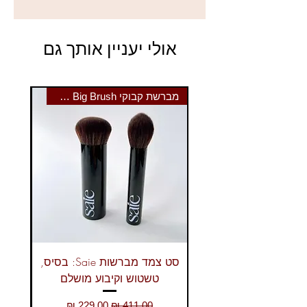
240 גרם
אולי יעניין אותך גם
מברשת קבוקי Saie The Big Brush
סט צמד מברשות Saie: בסיס,
טשטוש וקיבוע מושלם
מחיר רגיל
מחיר מבצע