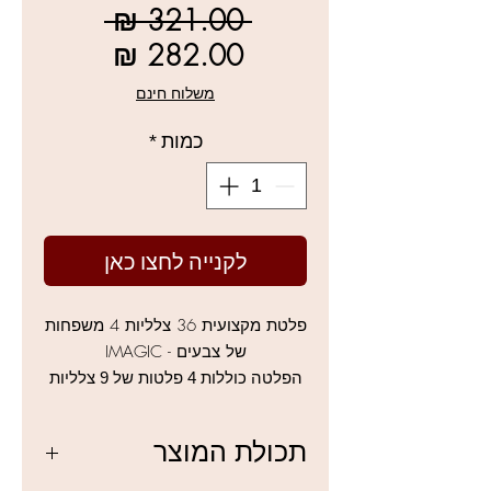
מחיר
 ‏321.00 ‏₪ 
רגיל
מחיר
מבצע
משלוח חינם
כמות
*
לקנייה לחצו כאן
פלטת מקצועית 36 צלליות 4 משפחות
של צבעים - IMAGIC
הפלטה כוללות 4 פלטות של 9 צלליות
בפלטה אחת מושלמת...
פיגמנט מעולה, מתאים לשימוש
תכולת המוצר
מקצועי או אישי
למוצרי IMAGIC נוספים לחצו כאן