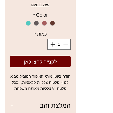
מבצע
משלוח חינם
*
Color
כמות
*
לקנייה לחצו כאן
הודה ביוטי מותג האיפור המוביל מביא
לנו 4 פלטות צלליות קלאסיות, בכל
פלטה 9 צלליות מאותה משפחת
צבעים ובה צלליות לטשטוש והבלטה,
פלטות צלליות מושלמות בעלות
המלצת זהב
פיגמנט מעולה, עמידות במים וזיעה,
הפלטות שכל אחד/ת צריכ/ה בתיק