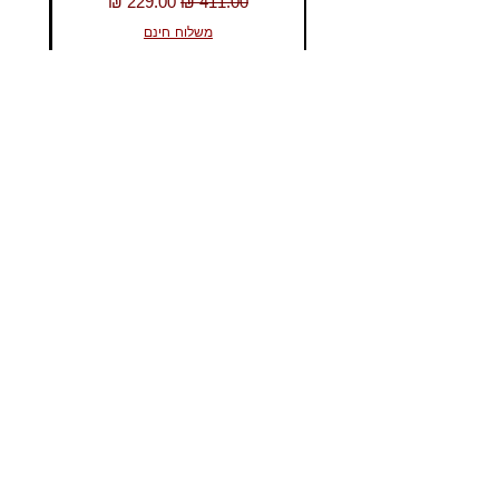
מחיר רגיל
מחיר מבצע
משלוח חינם
להוסיף לעגלה