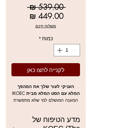
מחיר
 ‏539.00 ‏₪ 
רגיל
מחיר
מבצע
משלוח חינם
כמות
*
לקנייה לחצו כאן
העניקי לעור שלך את המהפך
המלא עם הסט המלא מבית KOEC!
המענה המושלם למי שלא מתפשרת
על שום שלב בטיפוח. הערכה כוללת
ארבעה מוצרי פרימיום מבוססי
מדע הטיפוח של
טכנולוגיית PDRN מתקדמת, המשלבים
ניקוי, הזנה, מיצוק וזוהר מיידי. זוהי