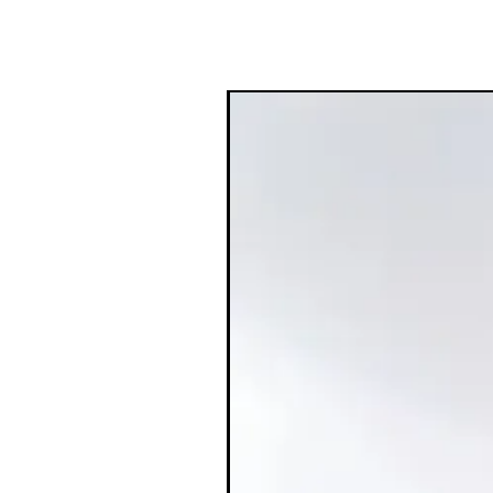
ברונזר נוזלי Saie: מראה שזוף