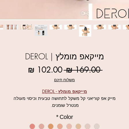
מייקאפ מומלץ | DEROL
מחיר
מחיר
 ‏169.00 ‏₪ 
רגיל
מבצע
משלוח חינם
מייקאפ מומלץ - DEROL
מייק אפ קוריאני קל משקל לתחושה טבעית וכיסוי מעולה
מנטרל שומנים.
סופר עמיד, מאיר את הפנים, הופך את מראה העור לזוהר וחלק
*
Color
מסתיר פגמים, ומגן על העור מפני פיגמנטציה
עשיר בלחות, מכווץ נקבוביות וידידותי לסביבה