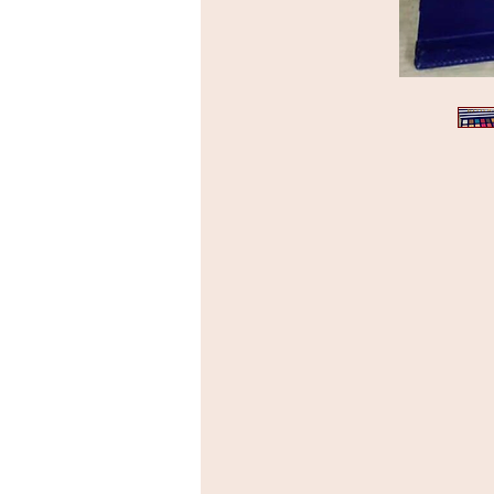
מכיל 14 צלליות בעלות פיגמנטים דחוסים, 8 אולטרה-מטים, 4 מתכתיים ו-2