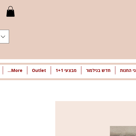
י החנות
חדש בגילמור
מבצעי 1+1
Outlet
More...