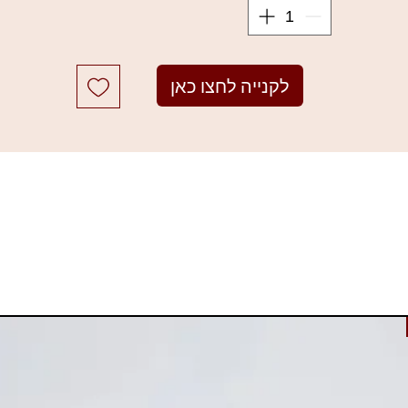
ווח גוונים רחב המאפשר ליצור הכל, ממראה ניטרלי בגוון קריר וחם ועד
למראות עיניים בהירים נועזים, מראות גלאם נוצצים ועיניים מעושנות.
כולל מברשת דו-קצוות ומראה גדולה בתוך אריזה ידידותית לנסיעות
למוצרי אנסטסיה נוספים לחצו כאן
לקנייה לחצו כאן