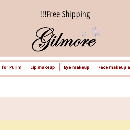
Free Shipping!!!
for Purim
Lip makeup
Eye makeup
Face makeup a