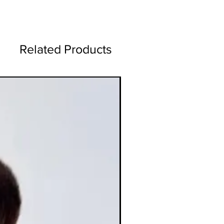
60 גרם נטו .
60 גרם נטו .
Related Products
ברונזר נוזלי Saie: מראה שזוף