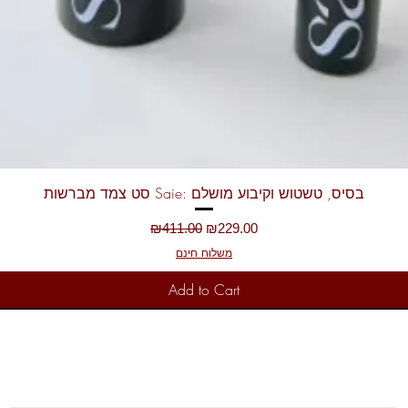
Quick View
סט צמד מברשות Saie: בסיס, טשטוש וקיבוע מושלם
Regular Price
Sale Price
₪411.00
₪229.00
משלוח חינם
Add to Cart