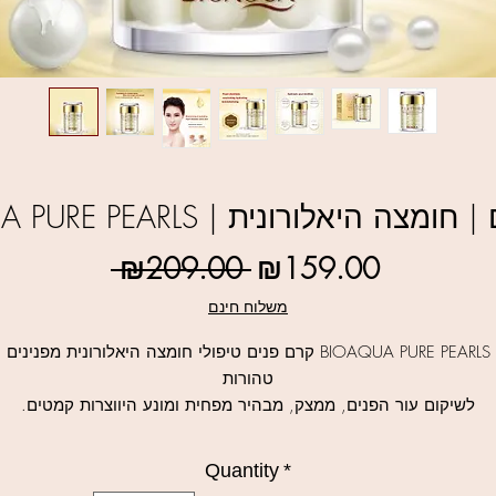
BIOA | קרם פנים | חומצה היאלורונית
Regular
Sale
 ₪209.00 
₪159.00
Price
Price
משלוח חינם
BIOAQUA PURE PEARLS קרם פנים טיפולי חומצה היאלורונית מפנינים
טהורות
לשיקום עור הפנים, ממצק, מבהיר מפחית ומונע היווצרות קמטים.
רם פנים טיפולי מפנינים טהורות וחומצה היאלורונית לשיקום ומיצוק עור
הפנים, מבהיר כתמים, ממצק, מבהיר, לחות עמוקה ועשירה.
Quantity
*
למוצרי טיפוח נוספים לחצו כאן