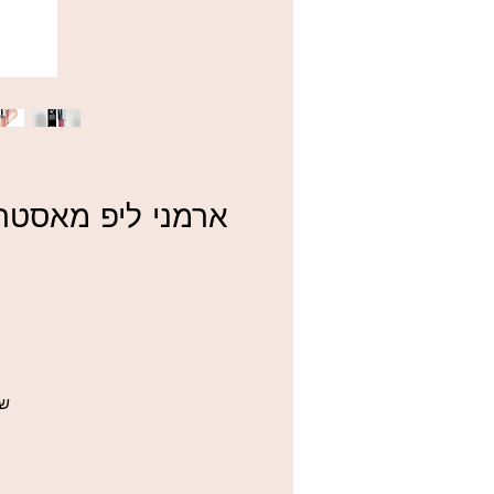
Armani Lip Maestro Gloss: א
שפ