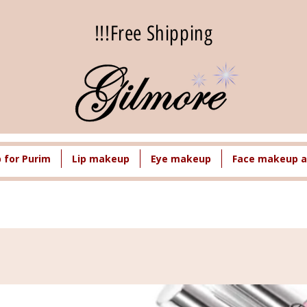
Free Shipping!!!
for Purim
Lip makeup
Eye makeup
Face makeup a