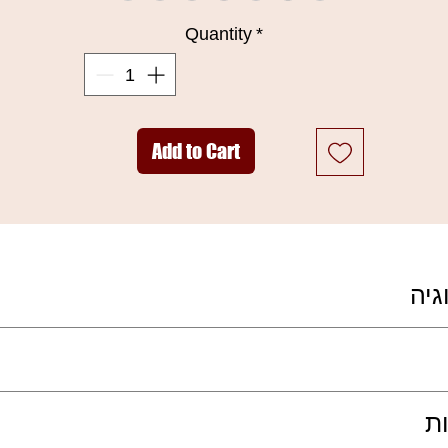
בעולם שבו כולן מחפשות גלוס איכותי שלא נדבק, ה-Lip Maestro הופך
Quantity
*
לפתרון המושלם עבור מי שרוצה שפתיים זוהרות בגימור משי. אם את
מחפשת איפור יוקרה לשפתיים שמשלב בין צבע עמוק לברק רטוב, תגלי
שהפורמולה הזו היא בדיוק הליפ גלוס המומלץ למאפרים שרוצים להשיג
מראה "Vibrant Lip Color".
ו הגלוס של ג'ורג'יו ארמני המפורסם, שמעניק כיסוי אחיד ומרקם קטיפת
Add to Cart
שמרגיש כמו שכבת עור שנייה (Seconde peau), מה שהופך אותו לבחירה
האולטימטיבית עבור איפור ערב זוהר או לוק יומיומי מוקפד.
גיה
ת לתנועת השפתיים ושומרת על הצבע מבלי שיימרח.
ומונעים את ייבוש השפתיים לאורך היום.
כזת המעניקה גוון עז כבר במריחה ראשונה.
פן רב-זוויתי ליצירת מראה שפתיים מלאות יותר.
וצה שפתיים במראה מלא וזוהר.