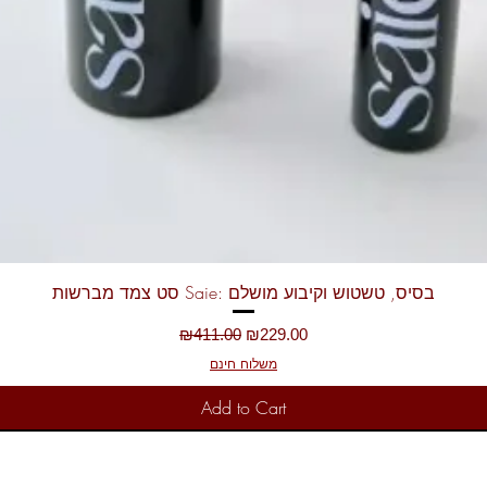
Quick View
סט צמד מברשות Saie: בסיס, טשטוש וקיבוע מושלם
Regular Price
Sale Price
₪411.00
₪229.00
משלוח חינם
Add to Cart