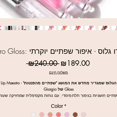
רמני ליפ מאסטרו גלוס - איפור שפתיים יוקרתי
Regular
Sale
 ₪240.00 
₪189.00
Price
Price
משלוח חינם
הגלוס שמגדיר מחדש את המושג "שפתיים מהפנטות" - Lip Maestro
Gloss של Giorgio
תיים חושניות בגימור תלת-מימדי, עם נוחות מקסימלית שמחזיקה שעות
ה-Lip Maestro Gloss משלב פיגמנט עוצמתי עם ברק מראה, מבלי להשאי
Color
*
תחושת דביקות, ומעניק מראה שפתיים מלאות ורכות באופן מיידי.
למה כולם מדברים על הגלוס של ארמני?