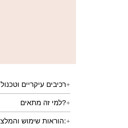
זה
רכיבים עיקריים וטכנולו
רשת פולימרים אלסטית: מעניקה גמישו
למי זה מתאים?
שמנים מזינים: מספקים לחות מתמשכת 
פיגמנטים טהורים: טכנולוגיית צבע מרו
מיקרו-ספירות של אור: מחזירות אור באו
למי שלא מוכנה להתפשר על דביקות ור
הוראות שימוש והמלצות: