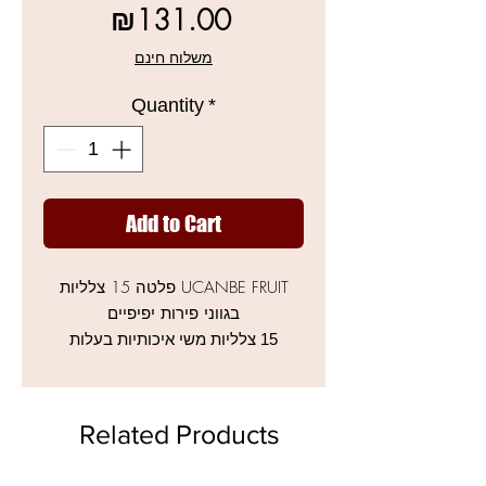
Sale
Price
₪131.00
Price
משלוח חינם
Quantity
*
Add to Cart
UCANBE FRUIT פלטה 15 צלליות
בגווני פירות יפיפיים
15 צלליות משי איכותיות בעלות
פיגמנט מעולה, גימור מאט, תוצאות
מעולות שילובים מטורפים
מעולות לבסיס, עישון וטשטוש
Related Products
לעוד מוצרי UCANBE לחצו כאן