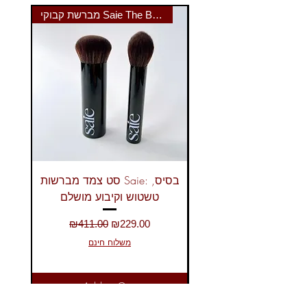
מברשת קבוקי Saie The Big Brush
ברונזר נוזלי Saie: מראה שזוף
סט צמד מברשות Saie: בסיס,
טשטוש וקיבוע מושלם
Regular Price
Sale Price
₪411.00
₪229.00
משלוח חינם
Add to Cart