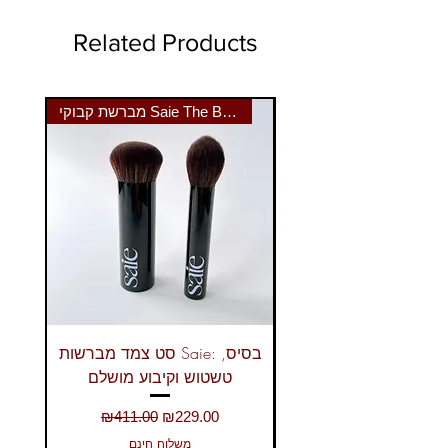
למוצרי IMAGIC נוספים לחצו כאן
Related Products
מברשת קבוקי Saie The Big Brush
ברונזר נוזלי Saie: מראה שזוף
סט צמד מברשות Saie: בסיס,
טשטוש וקיבוע מושלם
Regular Price
Sale Price
₪411.00
₪229.00
משלוח חינם