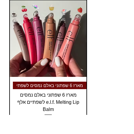
מארז 6 שפתוני באלם נמסים לשפתי
מארז 6 שפתוני באלם נמסים
לשפתיים אלף e.l.f. Melting Lip
Balm
Regular Price
Sale Price
₪310.00
₪229.00
משלוח חינם