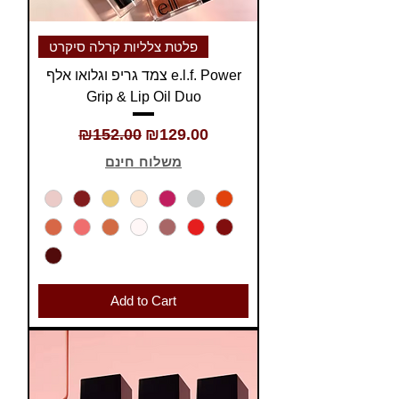
פלטת צלליות קרלה סיקרט
צמד גריפ וגלואו אלף e.l.f. Power
Grip & Lip Oil Duo
Regular Price
Sale Price
₪152.00
₪129.00
משלוח חינם
Add to Cart