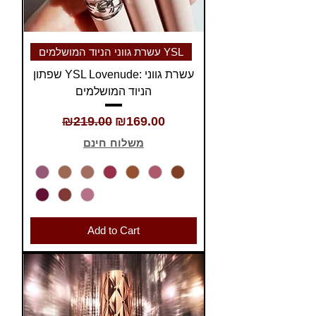
עשרת גווני הניוד המושלמים YSL
שפתון YSL Lovenude: עשרת גווני
הניוד המושלמים
Regular Price
Sale Price
₪219.00
₪169.00
משלוח חינם
Add to Cart