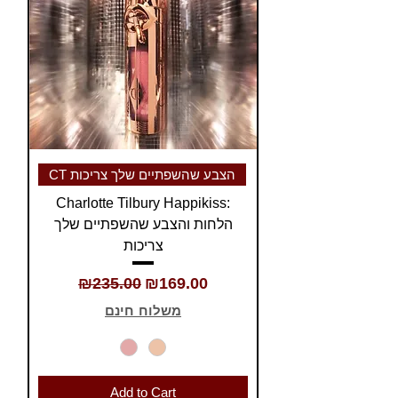
CT הצבע שהשפתיים שלך צריכות
Charlotte Tilbury Happikiss:
הלחות והצבע שהשפתיים שלך
צריכות
Regular Price
Sale Price
₪235.00
₪169.00
משלוח חינם
Add to Cart