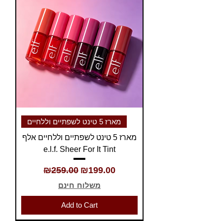
מארז 5 טינט לשפתיים וללחיים
מארז 5 טינט לשפתיים וללחיים אלף
e.l.f. Sheer For It Tint
Regular Price
Sale Price
₪259.00
₪199.00
משלוח חינם
Add to Cart