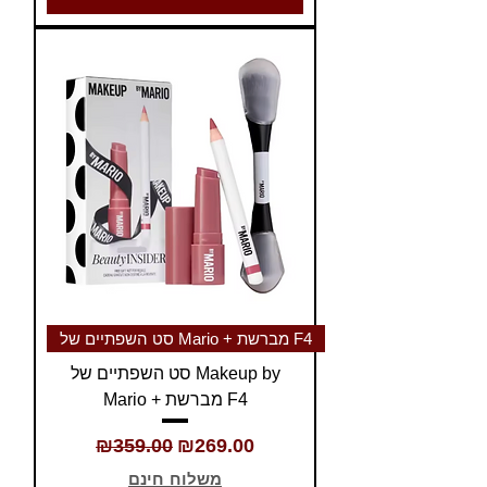
סט השפתיים של Mario + מברשת F4
סט השפתיים של Makeup by
Mario + מברשת F4
Regular Price
Sale Price
₪359.00
₪269.00
משלוח חינם