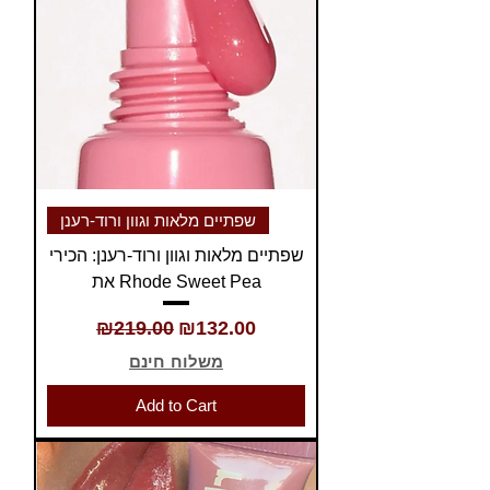
שפתיים מלאות וגוון ורוד-רענן
שפתיים מלאות וגוון ורוד-רענן: הכירי
את Rhode Sweet Pea
Regular Price
Sale Price
₪219.00
₪132.00
משלוח חינם
Add to Cart