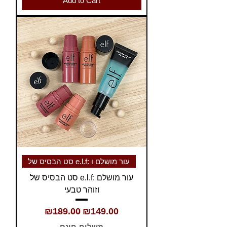
Add to Cart
סט הבסיס של e.l.f: עור מושלם ו
סט הבסיס של e.l.f: עור מושלם
וזוהר טבעי
Regular Price
Sale Price
₪189.00
₪149.00