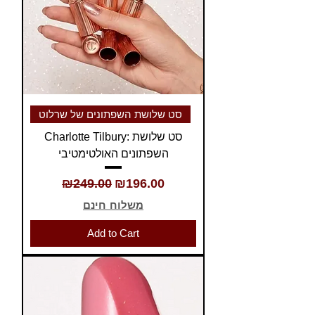
סט שלושת השפתונים של שרלוט
Charlotte Tilbury: סט שלושת
השפתונים האולטימטיבי
Regular Price
Sale Price
₪249.00
₪196.00
משלוח חינם
Add to Cart