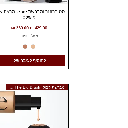
תצוגה מהירה
סט ברונזר ומברשת Saie: מ
מושלם
מחיר רגיל
מחיר מבצע
משלוח חינם
להוסיף לעגלה שלי
מברשת קבוקי Saie The Big Brush