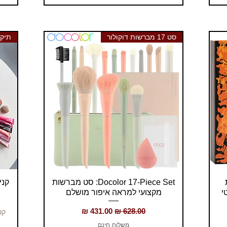
סט 17 מברשות דוקולור
תיק 
תצוגה מהירה
טת
Docolor 17-Piece Set: סט מברשות
קני 4 שפתוני רוד קבלי תיק ר
מקצועי למראה איפור מושלם
מחיר רגיל
מחיר מבצע
קני 4 שפתוני רוד ק
משלוח חינם