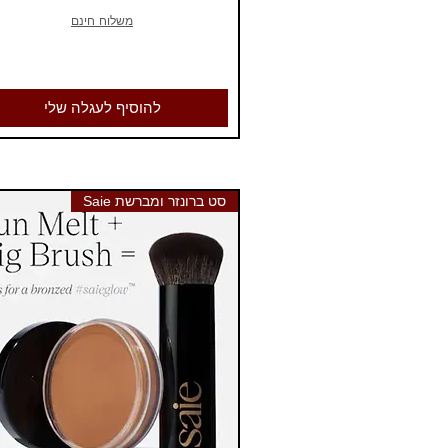
משלוח חינם
להוסיף לעגלה שלי
סט ברונזר ומברשת Saie