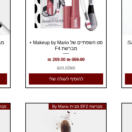
תצוגה מהירה
מברשת קבוקי Saie The Big Brush:
סט השפתיים של Makeup by Mario +
מברשת F4
מחיר רגיל
מחיר מבצע
משלוח חינם
להוסיף לעגלה שלי
מברשת EF2 מבית By Mario