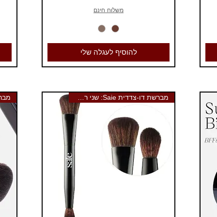
משלוח חינם
להוסיף לעגלה שלי
מברשת דו-צדדית Saie: שני ראשים