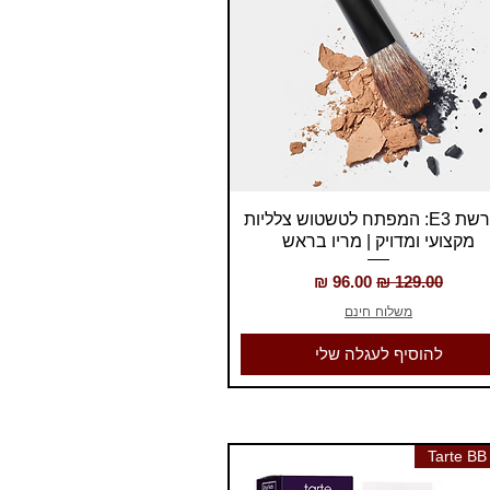
תצוגה מהירה
מברשת E3: המפתח לטשטוש צלליות
מקצועי ומדויק | מריו בראש
מחיר רגיל
מחיר מבצע
משלוח חינם
להוסיף לעגלה שלי
Tarte BB