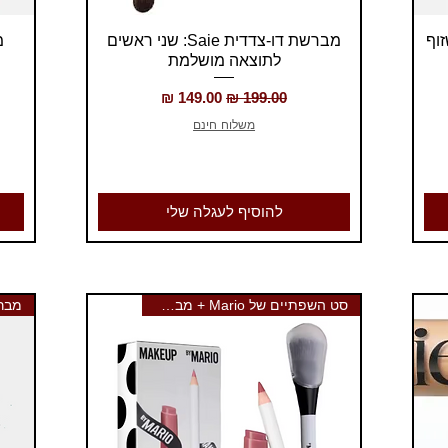
תצוגה מהירה
ראה שזוף
מברשת דו-צדדית Saie: שני ראשים
לתוצאה מושלמת
מחיר רגיל
מחיר מבצע
משלוח חינם
להוסיף לעגלה שלי
סט השפתיים של Mario + מברשת F4
מברשת E4 מ