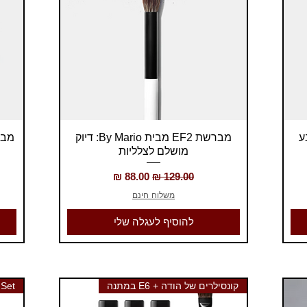
תצוגה מהירה
B: לצבע
מברשת EF2 מבית By Mario: דיוק
מושלם לצלליות
מחיר רגיל
מחיר מבצע
משלוח חינם
להוסיף לעגלה שלי
קונסילרים של הודה + E6 במתנה
 Set