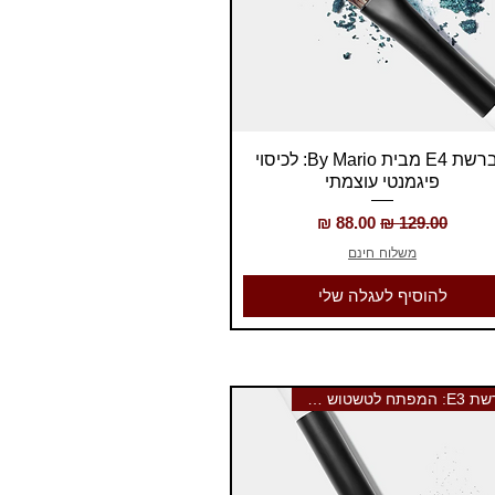
תצוגה מהירה
מברשת E4 מבית By Mario: לכיסוי
פיגמנטי עוצמתי
מחיר רגיל
מחיר מבצע
משלוח חינם
להוסיף לעגלה שלי
מברשת E3: המפתח לטשטוש צלליות