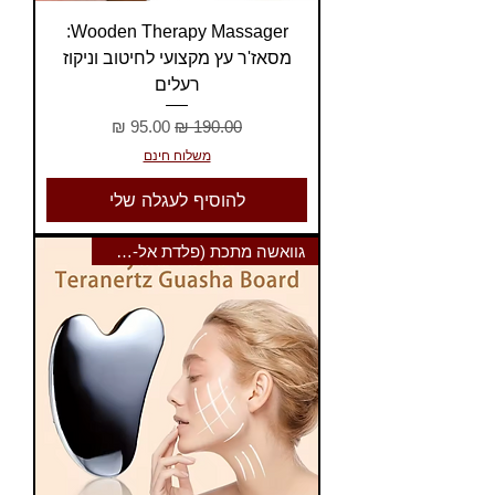
Wooden Therapy Massager:
מסאז'ר עץ מקצועי לחיטוב וניקוז
רעלים
מחיר רגיל
מחיר מבצע
משלוח חינם
להוסיף לעגלה שלי
גוואשה מתכת (פלדת אל-חלד)