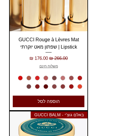
GUCCI Rouge à Lèvres Mat
Lipstick | שפתון מאט יוקרתי
מחיר רגיל
מחיר מבצע
משלוח חינם
הוספה לסל
באלם גוצ'י - GUCCI BALM