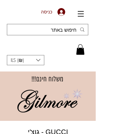
כניסה
ILS (₪)
משלוח חינם!!!
גוצ'י - GUCCI