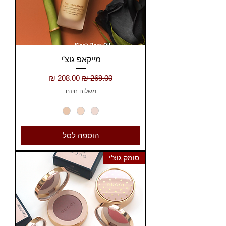
מייקאפ גוצ'י
מחיר רגיל
מחיר מבצע
משלוח חינם
הוספה לסל
סומק גוצ'י