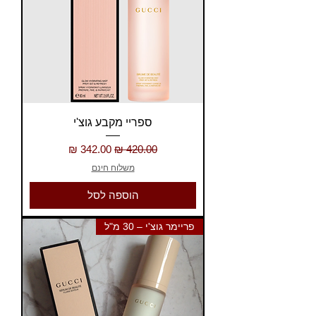
ספריי מקבע גוצ'י
מחיר רגיל
מחיר מבצע
משלוח חינם
הוספה לסל
פריימר גוצ'י – 30 מ"ל