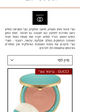
גוצ'י איפור מותג משפיע, חדשני ומתקדם, גוצ'י ממציאה מחדש
גישה מודרנית לחלוטין כמו לאופנה גם לאיפור. תחת החזון
החדש המותג הגדיר מחדש יוקרה ואת מעמדו כאחד מבתי
האופנה הנחשקים בעולם. אקלקטי, עכשווי, רומנטי - מוצרי
גוצ'י מייצגים את פסגת האומנות האיטלקית ואין מתחרים
באיכותם ובתשומת הלב לפרטים.
GUCCI - ברונזר גוצ'י