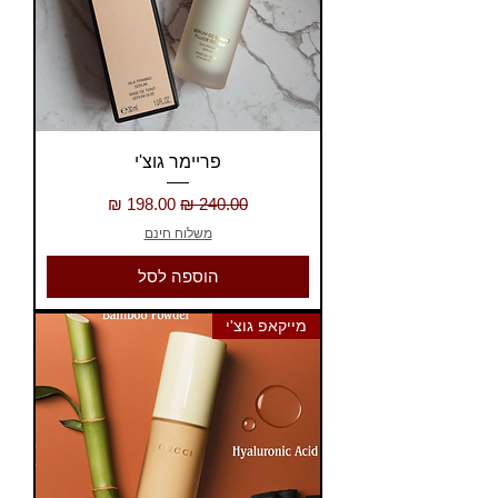
פריימר גוצ'י
מחיר רגיל
מחיר מבצע
משלוח חינם
הוספה לסל
מייקאפ גוצ'י