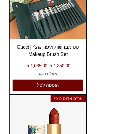
סט מברשות איפור גוצ’י | Gucci
Makeup Brush Set
מחיר רגיל
מחיר מבצע
משלוח חינם
הוספה לסל
אודם אדום גוצ'י