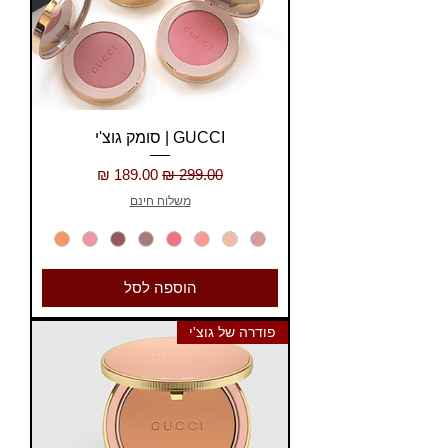
GUCCI | סומק גוצ'י
מחיר רגיל
מחיר מבצע
משלוח חינם
הוספה לסל
פודרה של גוצ'י