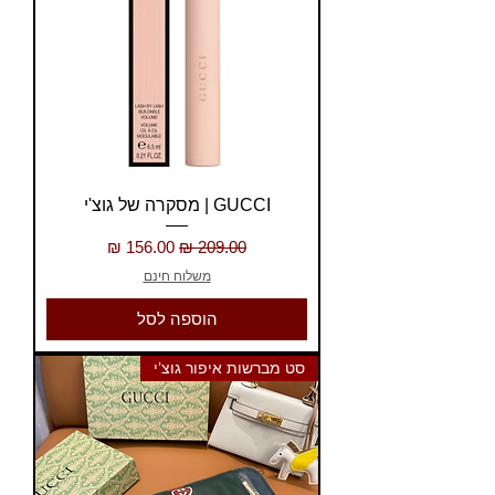
GUCCI | מסקרה של גוצ'י
מחיר רגיל
מחיר מבצע
משלוח חינם
הוספה לסל
סט מברשות איפור גוצ’י