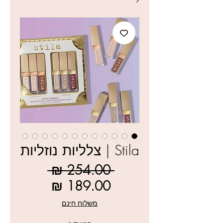
Stila | צלליות נוזליות
מחיר
 ‏254.00 ‏₪ 
רגיל
מחיר
מבצע
משלוח חינם