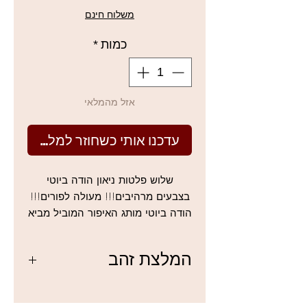
מבצע
משלוח חינם
כמות
*
אזל מהמלאי
עדכנו אותי כשחוזר למלאי
שלוש פלטות ניאון הודה ביוטי
בצבעים מרהיבים!!! מעולה לפורים!!!
הודה ביוטי מותג האיפור המוביל מביא
לנו 3 פלטות צלליות בצבעי נאון
מטורפות מסדרת אובסשיין, בכל
המלצת זהב
פלטה 9 צלליות פלטת צלליות
צבעוניות אובססיות של צבעי ניאון
מומלץ למרוח עם קצות האצבעות או עם
אורנג' של הודה ביוטי כוללת תערובת
מברשת רטובה התוצאות מוצלחות יותר.