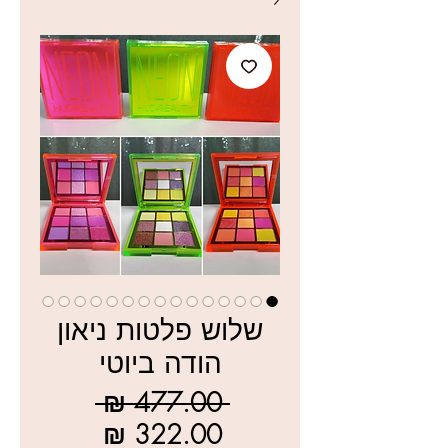
שלוש פלטות ניאון
הודה ביוטי
מחיר
 ‏477.00 ‏₪ 
רגיל
מחיר